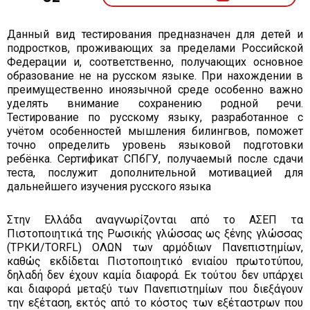
Данный вид тестирования предназначен для детей и
подростков, проживающих за пределами Российской
Федерации и, соответственно, получающих основное
образование не на русском языке. При нахождении в
преимущественно иноязычной среде особенно важно
уделять внимание сохранению родной речи.
Тестирование по русскому языку, разработанное с
учётом особенностей мышления билингвов, поможет
точно определить уровень языковой подготовки
ребёнка. Сертификат СПбГУ, получаемый после сдачи
теста, послужит дополнительной мотивацией для
дальнейшего изучения русского языка
Στην Ελλάδα αναγνωρίζονται από το ΑΣΕΠ τα
Πιστοποιητικά της Ρωσικής γλώσσας ως ξένης γλώσσας
(ТРКИ/TORFL) ΟΛΩΝ των αρμόδιων Πανεπιστημίων,
καθώς εκδίδεται Πιστοποιητικό ενιαίου πρωτοτύπου,
δηλαδή δεν έχουν καμία διαφορά. Εκ τούτου δεν υπάρχει
και διαφορά μεταξύ των Πανεπιστημίων που διεξάγουν
την εξέταση, εκτός από το κόστος των εξέταστρων που