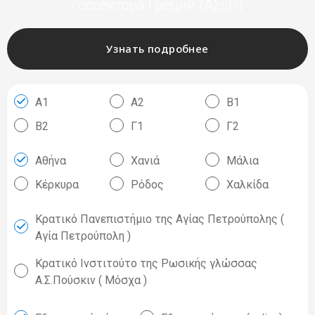
госсектора Греции (ΑΣΕΠ)
Узнать подробнее
Filter
Α1
Α2
Β1
Β2
Γ1
Γ2
Αθήνα
Χανιά
Μάλια
Κέρκυρα
Ρόδος
Χαλκίδα
Κρατικό Πανεπιστήμιο της Αγίας Πετρούπολης (
Αγία Πετρούπολη )
Κρατικό Ινστιτούτο της Ρωσικής γλώσσας
Α.Σ.Πούσκιν ( Μόσχα )