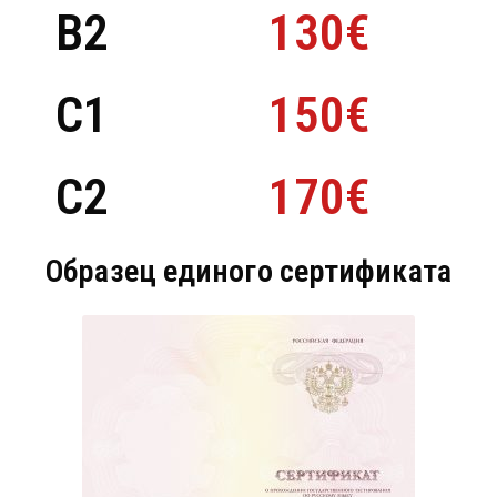
B2
130€
C1
150€
C2
170€
Образец единого сертификата