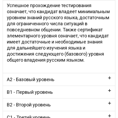
Успешное прохождение тестирования
означает, что кандидат владеет минимальным
уровнем знаний русского языка, достаточным
для ограниченного числа ситуаций в
повседневном общении. Также сертификат
элементарного уровня означает, что кандидат
имеет достаточные и необходимые знания
для дальнейшего изучения языка и
достижения следующего (базового) уровня
общего владения русским языком.
Α2 - Базовый уровень
Β1 - Первый уровень
B2 - Второй уровень
C1 - Третий уровень