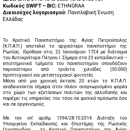
Κωδικός
SWIFT
–
BIC
:
ETHNGRAA
Δικαιούχος λογαριασμού:
Πανσλαβική Ένωση
Ελλάδας
То Κρατικό Πανεπιστήμιο της Αγίας Πετρούπολης
(Κ.Π.Α.Π.) αποτελεί το αρχαιότερο πανεπιστήμιο της
Ρωσίας. Ιδρύθηκε στις 22 Ιανουάριου 1724 με διάταγμα
του Αυτοκράτορα Πέτρου I. Σήμερα στα 23 εκπαιδευτικά –
επιστημονικά τμήματα του πανεπιστημίου σπουδάζουν
περισσότεροι από τριάντα χιλιάδες (30.000)
προπτυχιακοί και μεταπτυχιακοί φοιτητές.
Μέσα από μια χρονική έκταση 20 ετών το Κ.Π.Α.Π.
αναδεικνύεται σήμερα στον πλέον αναγνωρισμένο φορέα
στο χώρο των εξετάσεων πολιτών της αλλοδαπής και
παρέχει τις υπηρεσίες του τόσο σε φυσικά πρόσωπα όσο
και σε οργανισμούς.
Με την υπ’ αριθμ. 1394/28.10.2014 Διάταξη του
Υπουργείου Εκπαίδευσης και Επιστήμης της Ρωσικής
Ομοσπονδίας , το Κρατικό Πανεπιστήμιο της Αγίας