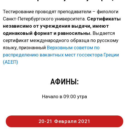
Тестирование проводят преподаватели – филологи
Санкт-Петербургского университета.
Сертификаты
независимо от учреждения выдачи, имеют
одинаковый формат и равносильны.
Выдается
сертификат международного образца по русскому
языку, признанный
Верховным советом по
распределению вакантных мест госсектора Греции
(ΑΣΕΠ)
АФИНЫ:
Начало в 09:00 утра
20-21 Февраля 2021