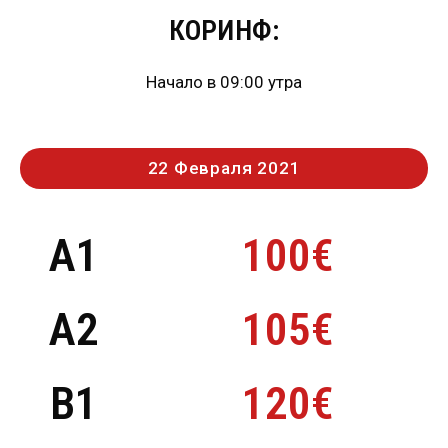
КОРИНФ:
Начало в 09:00 утра
22 Февраля 2021
Α1
100€
Α2
105€
B1
120€